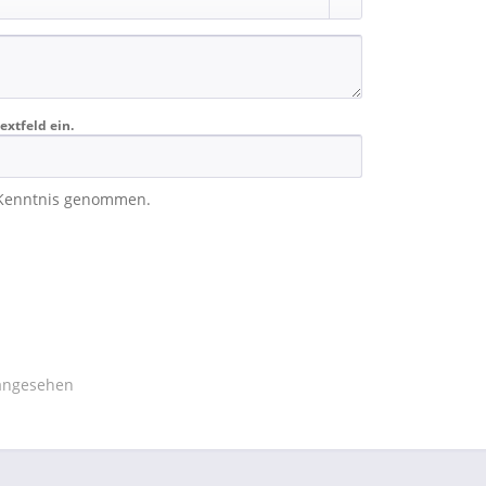
extfeld ein.
 Kenntnis genommen.
 angesehen