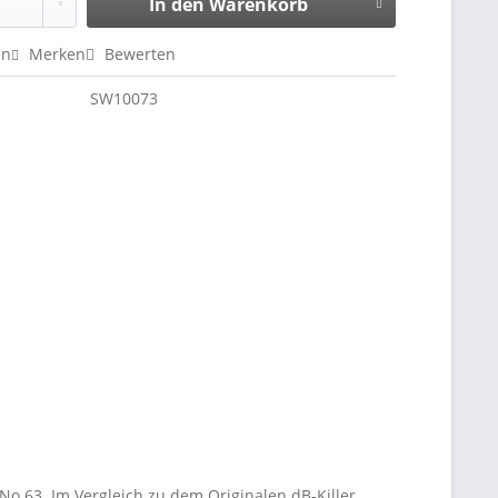
In den
Warenkorb
en
Merken
Bewerten
SW10073
No 63. Im Vergleich zu dem Originalen dB-Killer