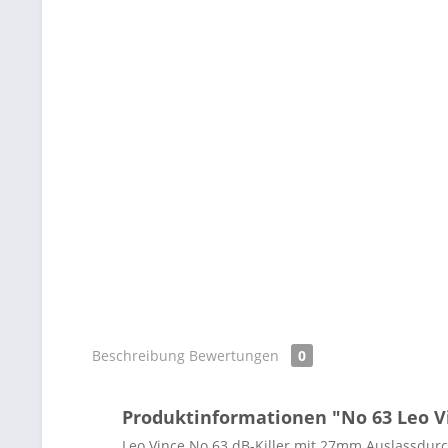
Beschreibung
Bewertungen
0
Produktinformationen "No 63 Leo 
Leo Vince No 63 dB-Killer mit 27mm Auslassdurch