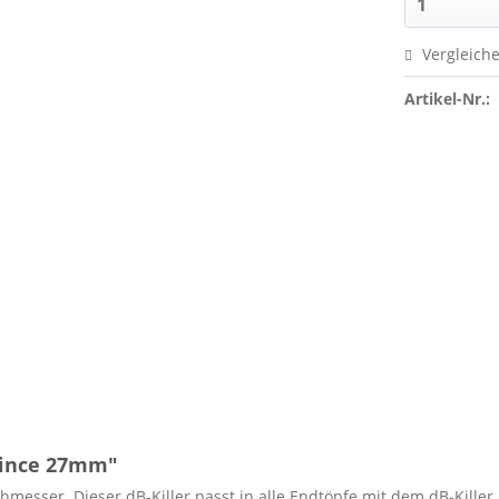
Vergleich
Artikel-Nr.:
Vince 27mm"
messer. Dieser dB-Killer passt in alle Endtöpfe mit dem dB-Killer 